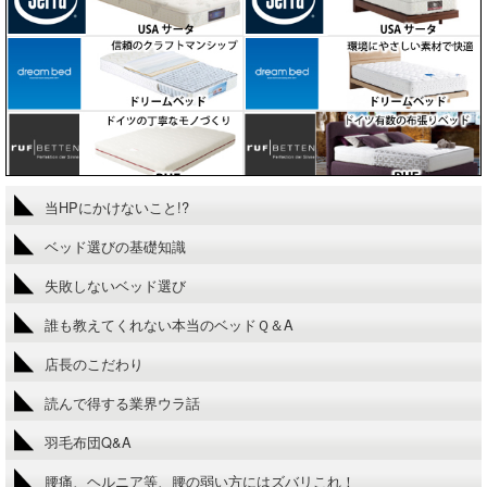
当HPにかけないこと!?
ベッド選びの基礎知識
失敗しないベッド選び
誰も教えてくれない本当のベッドＱ＆A
店長のこだわり
読んで得する業界ウラ話
羽毛布団Q&A
腰痛、ヘルニア等、腰の弱い方にはズバリこれ！