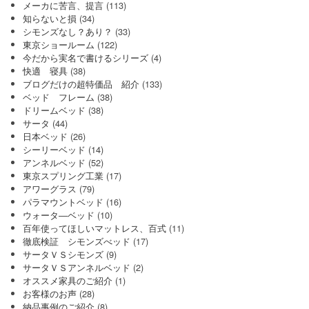
メーカに苦言、提言
(113)
知らないと損
(34)
シモンズなし？あり？
(33)
東京ショールーム
(122)
今だから実名で書けるシリーズ
(4)
快適 寝具
(38)
ブログだけの超特価品 紹介
(133)
ベッド フレーム
(38)
ドリームベッド
(38)
サータ
(44)
日本ベッド
(26)
シーリーベッド
(14)
アンネルベッド
(52)
東京スプリング工業
(17)
アワーグラス
(79)
パラマウントベッド
(16)
ウォータ―ベッド
(10)
百年使ってほしいマットレス、百式
(11)
徹底検証 シモンズべッド
(17)
サータＶＳシモンズ
(9)
サータＶＳアンネルベッド
(2)
オススメ家具のご紹介
(1)
お客様のお声
(28)
納品事例のご紹介
(8)