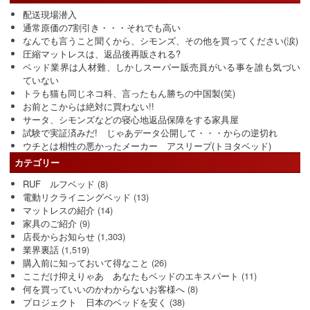
配送現場潜入
通常原価の7割引き・・・それでも高い
なんでも言うこと聞くから、シモンズ、その他を買ってください(涙)
圧縮マットレスは、返品後再販される?
ベッド業界は人材難、しかしスーパー販売員がいる事を誰も気づい
ていない
トラも猫も同じネコ科、言ったもん勝ちの中国製(笑)
お前とこからは絶対に買わない!!
サータ、シモンズなどの寝心地返品保障をする家具屋
試験で実証済みだ! じゃあデータ公開して・・・からの逆切れ
ウチとは相性の悪かったメーカー アスリープ(トヨタベッド)
カテゴリー
RUF ルフベッド
(8)
電動リクライニングベッド
(13)
マットレスの紹介
(14)
家具のご紹介
(9)
店長からお知らせ
(1,303)
業界裏話
(1,519)
購入前に知っておいて得なこと
(26)
ここだけ抑えりゃあ あなたもベッドのエキスパート
(11)
何を買っていいのかわからないお客様へ
(8)
プロジェクト 日本のベッドを安く
(38)