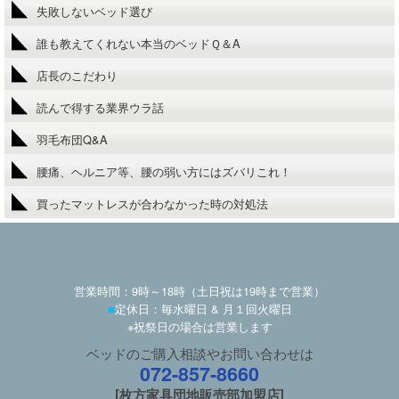
失敗しないベッド選び
誰も教えてくれない本当のベッドＱ＆A
店長のこだわり
読んで得する業界ウラ話
羽毛布団Q&A
腰痛、ヘルニア等、腰の弱い方にはズバリこれ！
買ったマットレスが合わなかった時の対処法
営業時間：9時～18時（土日祝は19時まで営業）
■
定休日：毎水曜日 & 月１回火曜日
※祝祭日の場合は営業します
ベッドのご購入相談やお問い合わせは
072-857-8660
[枚方家具団地販売部加盟店]