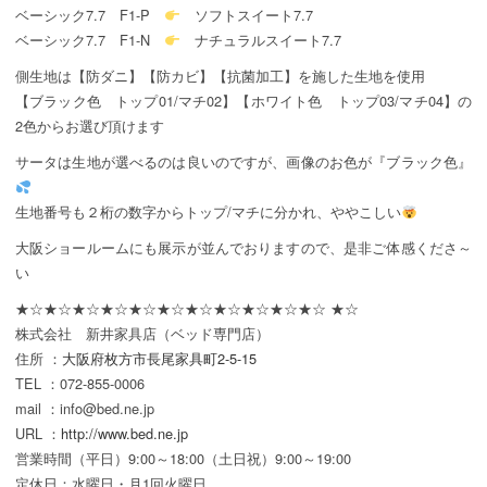
ベーシック7.7 F1-P
ソフトスイート7.7
ベーシック7.7 F1-N
ナチュラルスイート7.7
側生地は【防ダニ】【防カビ】【抗菌加工】を施した生地を使用
【ブラック色 トップ01/マチ02】【ホワイト色 トップ03/マチ04】の
2色からお選び頂けます
サータは生地が選べるのは良いのですが、画像のお色が『ブラック色』
生地番号も２桁の数字からトップ/マチに分かれ、ややこしい
大阪ショールームにも展示が並んでおりますので、是非ご体感くださ～
い
★☆★☆★☆★☆★☆★☆★☆★☆★☆★☆★☆ ★☆
株式会社 新井家具店（ベッド専門店）
住所 ：
大阪府枚方市長尾家具町2-5-15
TEL ：072-855-0006
mail ：info@bed.ne.jp
URL ：
http://www.bed.ne.jp
営業時間（平日）9:00～18:00（土日祝）9:00～19:00
定休日：水曜日・月1回火曜日