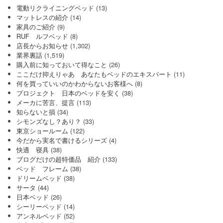
電動リクライニングベッド
(13)
マットレスの紹介
(14)
家具のご紹介
(9)
RUF ルフベッド
(8)
店長からお知らせ
(1,302)
業界裏話
(1,519)
購入前に知っておいて得なこと
(26)
ここだけ抑えりゃあ あなたもベッドのエキスパート
(11)
何を買っていいのかわからないお客様へ
(8)
プロジェクト 日本のベッドを安く
(38)
メーカに苦言、提言
(113)
知らないと損
(34)
シモンズなし？あり？
(33)
東京ショールーム
(122)
今だから実名で書けるシリーズ
(4)
快適 寝具
(38)
ブログだけの超特価品 紹介
(133)
ベッド フレーム
(38)
ドリームベッド
(38)
サータ
(44)
日本ベッド
(26)
シーリーベッド
(14)
アンネルベッド
(52)