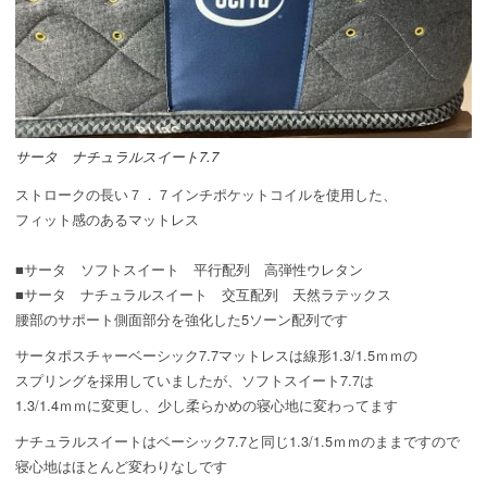
サータ ナチュラルスイート7.7
ストロークの長い７．７インチポケットコイルを使用した、
フィット感のあるマットレス
■サータ ソフトスイート 平行配列 高弾性ウレタン
■サータ ナチュラルスイート 交互配列 天然ラテックス
腰部のサポート側面部分を強化した5ソーン配列です
サータポスチャーベーシック7.7マットレスは線形1.3/1.5ｍｍの
スプリングを採用していましたが、ソフトスイート7.7は
1.3/1.4ｍｍに変更し、少し柔らかめの寝心地に変わってます
ナチュラルスイートはベーシック7.7と同じ1.3/1.5ｍｍのままですので
寝心地はほとんど変わりなしです