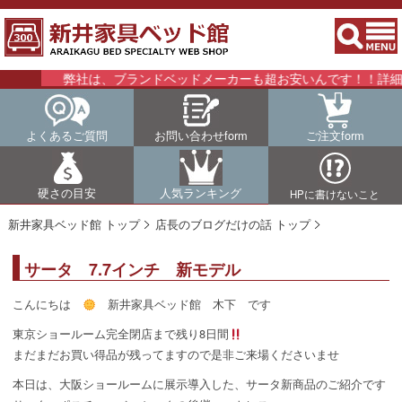
弊社は、ブランドベッドメーカーも超お安いんです！！詳細はこち
よくあるご質問
お問い合わせform
ご注文form
硬さの目安
人気ランキング
HPに書けないこと
新井家具ベッド館 トップ
店長のブログだけの話 トップ
サータ 7.7インチ 新モデル
こんにちは
新井家具ベッド館 木下 です
東京ショールーム完全閉店まで残り8日間
まだまだお買い得品が残ってますので是非ご来場くださいませ
本日は、大阪ショールームに展示導入した、サータ新商品のご紹介です