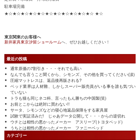
駐車場完備
★☆★☆★☆★☆★☆★☆★☆★☆★☆★☆★☆ ★☆
東京関東のお客様へ
新井家具東京汐留ショールーム
へ、ぜひお越しください！
最近の投稿
通常原価の7割引き・・・それでも高い
なんでも言うこと聞くから、シモンズ、その他を買ってください(涙)
圧縮マットレスは、返品後再販される?
ベッド業界は人材難、しかしスーパー販売員がいる事を誰も気づい
ていない
トラも猫も同じネコ科、言ったもん勝ちの中国製(笑)
お前とこからは絶対に買わない!!
サータ、シモンズなどの寝心地返品保障をする家具屋
試験で実証済みだ! じゃあデータ公開して・・・からの逆切れ
ウチとは相性の悪かったメーカー アスリープ(トヨタベッド)
うちとは相性の悪かったメーカー ファニーベッド
カテゴリー