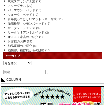
東京スプリング工業
(17)
アワーグラス
(79)
パラマウントベッド
(16)
ウォータ―ベッド
(10)
百年使ってほしいマットレス、百式
(11)
徹底検証 シモンズべッド
(17)
サータＶＳシモンズ
(9)
サータＶＳアンネルベッド
(2)
オススメ家具のご紹介
(1)
お客様のお声
(28)
納品事例のご紹介
(8)
脳梗塞、糖尿病からの脱出
(16)
アーカイブ
COLUMN