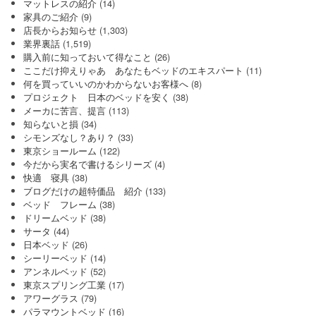
マットレスの紹介
(14)
家具のご紹介
(9)
店長からお知らせ
(1,303)
業界裏話
(1,519)
購入前に知っておいて得なこと
(26)
ここだけ抑えりゃあ あなたもベッドのエキスパート
(11)
何を買っていいのかわからないお客様へ
(8)
プロジェクト 日本のベッドを安く
(38)
メーカに苦言、提言
(113)
知らないと損
(34)
シモンズなし？あり？
(33)
東京ショールーム
(122)
今だから実名で書けるシリーズ
(4)
快適 寝具
(38)
ブログだけの超特価品 紹介
(133)
ベッド フレーム
(38)
ドリームベッド
(38)
サータ
(44)
日本ベッド
(26)
シーリーベッド
(14)
アンネルベッド
(52)
東京スプリング工業
(17)
アワーグラス
(79)
パラマウントベッド
(16)