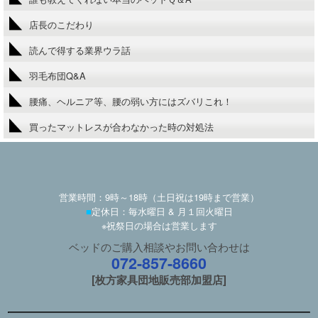
店長のこだわり
読んで得する業界ウラ話
羽毛布団Q&A
腰痛、ヘルニア等、腰の弱い方にはズバリこれ！
買ったマットレスが合わなかった時の対処法
営業時間：9時～18時（土日祝は19時まで営業）
■
定休日：毎水曜日 & 月１回火曜日
※祝祭日の場合は営業します
ベッドのご購入相談やお問い合わせは
072-857-8660
[枚方家具団地販売部加盟店]