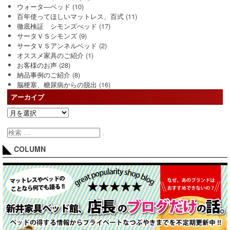
ウォータ―ベッド
(10)
百年使ってほしいマットレス、百式
(11)
徹底検証 シモンズべッド
(17)
サータＶＳシモンズ
(9)
サータＶＳアンネルベッド
(2)
オススメ家具のご紹介
(1)
お客様のお声
(28)
納品事例のご紹介
(8)
脳梗塞、糖尿病からの脱出
(16)
アーカイブ
COLUMN