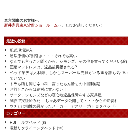
東京関東のお客様へ
新井家具東京汐留ショールーム
へ、ぜひお越しください！
最近の投稿
配送現場潜入
通常原価の7割引き・・・それでも高い
なんでも言うこと聞くから、シモンズ、その他を買ってください(涙)
圧縮マットレスは、返品後再販される?
ベッド業界は人材難、しかしスーパー販売員がいる事を誰も気づい
ていない
トラも猫も同じネコ科、言ったもん勝ちの中国製(笑)
お前とこからは絶対に買わない!!
サータ、シモンズなどの寝心地返品保障をする家具屋
試験で実証済みだ! じゃあデータ公開して・・・からの逆切れ
ウチとは相性の悪かったメーカー アスリープ(トヨタベッド)
カテゴリー
RUF ルフベッド
(8)
電動リクライニングベッド
(13)