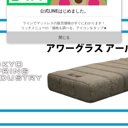
公式LINEはじめました。
ラインでマットレスの販売価格がすぐにわかります！
リッチメニューの「価格を調べる」アイコンをタップ★
https://line.me/R/ti/p/@901ptzjz
閉じる