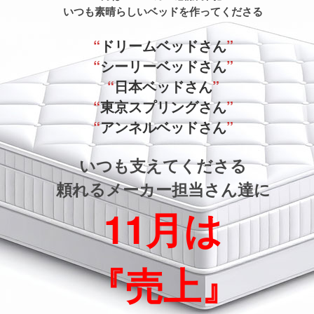
いつも素晴らしいベッドを作ってくださる
“
ドリームベッドさん
”
“
シーリーベッドさん
”
“
日本ベッドさん
”
“
東京スプリングさん
”
“
アンネルベッドさん
”
いつも支えてくださる
頼れるメーカー担当さん達に
11月は
『売上』