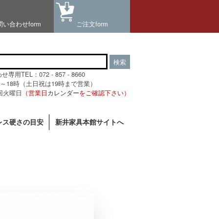
問い合わせform
ご注文form
検索
用TEL：072 - 857 - 8660
～18時（土日祝は19時まで営業）
回火曜日
（営業日
カレンダー
をご確認下さい）
レス硬さの目安
新井家具本館サイトへ