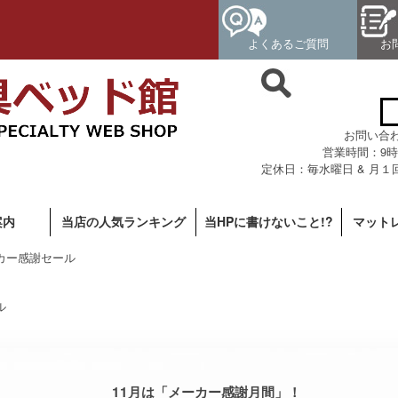
よくあるご質問
お
お問い合わせ専
営業時間：9時
定休日：毎水曜日 & 月１
案内
当店の人気ランキング
当HPに書けないこと!?
マット
カー感謝セール
11月は「メーカー感謝月間」！