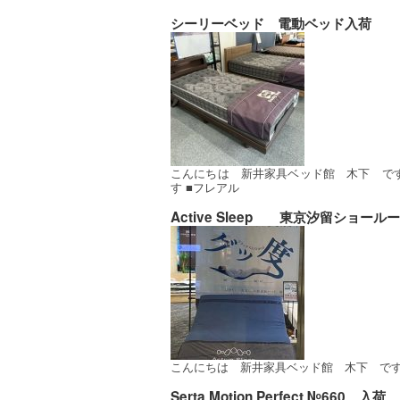
シーリーベッド 電動ベッド入荷
こんにちは 新井家具ベッド館 木下 で
す ■フレアル
Active Sleep 東京汐留ショー
こんにちは 新井家具ベッド館 木下 です A
Serta Motion Perfect №660 入荷