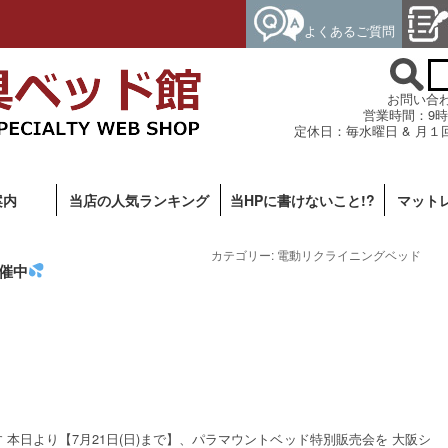
よくあるご質問
お問い合わせ専
営業時間：9時
定休日：毎水曜日 & 月１
案内
当店の人気ランキング
当HPに書けないこと!?
マット
カテゴリー:
電動リクライニングベッド
催中
本日より【7月21日(日)まで】、パラマウントベッド特別販売会を 大阪シ