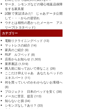
サータ、シモンズなどの寝心地返品保障
をする家具屋
試験で実証済みだ! じゃあデータ公開
して・・・からの逆切れ
ウチとは相性の悪かったメーカー アス
リープ(トヨタベッド)
カテゴリー
電動リクライニングベッド
(13)
マットレスの紹介
(14)
家具のご紹介
(9)
RUF ルフベッド
(8)
店長からお知らせ
(1,303)
業界裏話
(1,519)
購入前に知っておいて得なこと
(26)
ここだけ抑えりゃあ あなたもベッドの
エキスパート
(11)
何を買っていいのかわからないお客様へ
(8)
プロジェクト 日本のベッドを安く
(38)
メーカに苦言、提言
(113)
知らないと損
(34)
シモンズなし？あり？
(33)