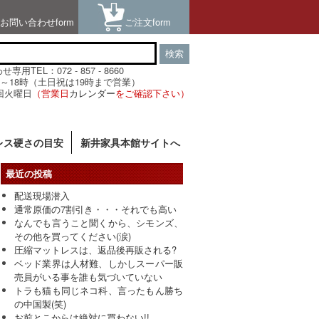
お問い合わせform
ご注文form
検索
用TEL：072 - 857 - 8660
～18時（土日祝は19時まで営業）
回火曜日
（営業日
カレンダー
をご確認下さい）
レス硬さの目安
新井家具本館サイトへ
最近の投稿
配送現場潜入
通常原価の7割引き・・・それでも高い
なんでも言うこと聞くから、シモンズ、
その他を買ってください(涙)
圧縮マットレスは、返品後再販される?
ベッド業界は人材難、しかしスーパー販
売員がいる事を誰も気づいていない
トラも猫も同じネコ科、言ったもん勝ち
の中国製(笑)
お前とこからは絶対に買わない!!