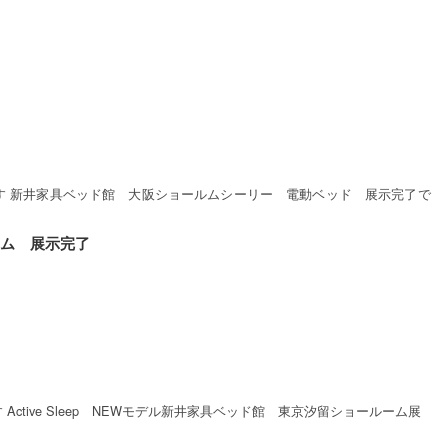
す 新井家具ベッド館 大阪ショールムシーリー 電動ベッド 展示完了で
ルーム 展示完了
ctive Sleep NEWモデル新井家具ベッド館 東京汐留ショールーム展