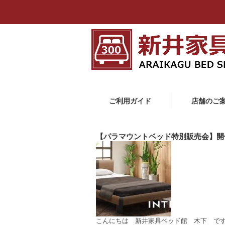
ご利用ガイド
店舗のご
【パラマウントベッド特別販売会】開
こんにちは 新井家具ベッド館 木下 です 