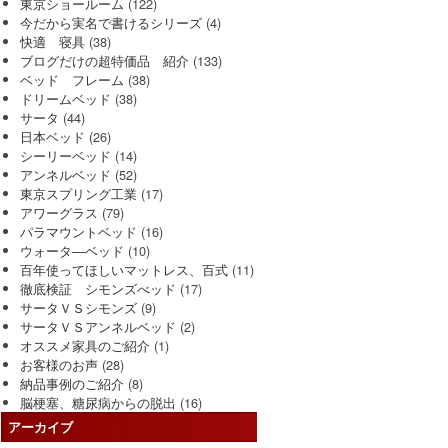
東京ショールーム
(122)
今だから実名で書けるシリーズ
(4)
快適 寝具
(38)
ブログだけの超特価品 紹介
(133)
ベッド フレーム
(38)
ドリームベッド
(38)
サータ
(44)
日本ベッド
(26)
シーリーベッド
(14)
アンネルベッド
(52)
東京スプリング工業
(17)
アワーグラス
(79)
パラマウントベッド
(16)
ウォータ―ベッド
(10)
百年使ってほしいマットレス、百式
(11)
徹底検証 シモンズべッド
(17)
サータＶＳシモンズ
(9)
サータＶＳアンネルベッド
(2)
オススメ家具のご紹介
(1)
お客様のお声
(28)
納品事例のご紹介
(8)
脳梗塞、糖尿病からの脱出
(16)
アーカイブ