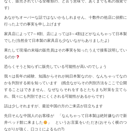
なく、販売されている全種類の、と言う意味で、あくまでも私の感覚で
す)
あながちオーバーな話ではないかもしれません、十数件の他店に偵察に
行った上での事実を申し上げます
家具店によって7～8割、店によっては3～4割ほどがなんちゃって日本製
でした(当然全て日本製の家具店も少ないながらありましたよ)
果たして現場の末端の販売員はその事実を知ったうえで接客説明してい
るのか
恐らくそうと知らずに販売している可能性が高いのでしょう
我々は長年の経験、知識からそれが純日本製なのか、なんちゃってなの
かを判別する術を知っています (残念ながらその判別方法をここで公開
することはできません、なぜならそれをするとたちまち対策を立てら
れ、我々にも判別できにくくされる可能性があるからです)
話は少しそれますが、最近中国の方のご来店が目立ちます
先日そんな中国人のお客様が 「なんちゃって日本製は絶対嫌なので新
井ベッド館に来ました
」 というお言葉をいただき(おそらく横のつ
ながりが強く、口コミによるもの?)