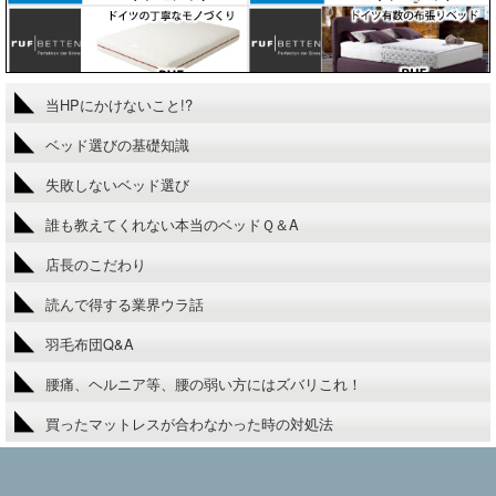
当HPにかけないこと!?
ベッド選びの基礎知識
失敗しないベッド選び
誰も教えてくれない本当のベッドＱ＆A
店長のこだわり
読んで得する業界ウラ話
羽毛布団Q&A
腰痛、ヘルニア等、腰の弱い方にはズバリこれ！
買ったマットレスが合わなかった時の対処法