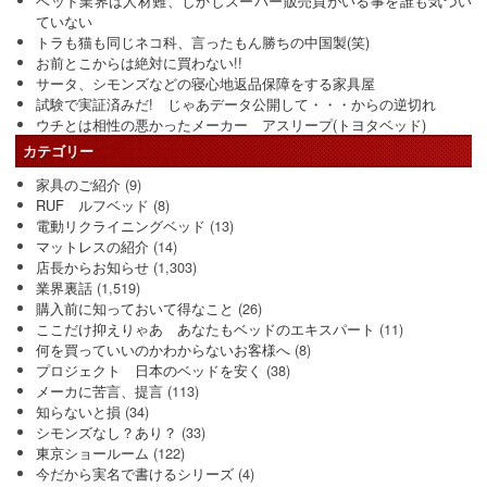
ベッド業界は人材難、しかしスーパー販売員がいる事を誰も気づい
ていない
トラも猫も同じネコ科、言ったもん勝ちの中国製(笑)
お前とこからは絶対に買わない!!
サータ、シモンズなどの寝心地返品保障をする家具屋
試験で実証済みだ! じゃあデータ公開して・・・からの逆切れ
ウチとは相性の悪かったメーカー アスリープ(トヨタベッド)
カテゴリー
家具のご紹介
(9)
RUF ルフベッド
(8)
電動リクライニングベッド
(13)
マットレスの紹介
(14)
店長からお知らせ
(1,303)
業界裏話
(1,519)
購入前に知っておいて得なこと
(26)
ここだけ抑えりゃあ あなたもベッドのエキスパート
(11)
何を買っていいのかわからないお客様へ
(8)
プロジェクト 日本のベッドを安く
(38)
メーカに苦言、提言
(113)
知らないと損
(34)
シモンズなし？あり？
(33)
東京ショールーム
(122)
今だから実名で書けるシリーズ
(4)