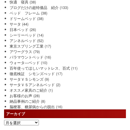
快適 寝具
(38)
ブログだけの超特価品 紹介
(133)
ベッド フレーム
(38)
ドリームベッド
(38)
サータ
(44)
日本ベッド
(26)
シーリーベッド
(14)
アンネルベッド
(52)
東京スプリング工業
(17)
アワーグラス
(79)
パラマウントベッド
(16)
ウォータ―ベッド
(10)
百年使ってほしいマットレス、百式
(11)
徹底検証 シモンズべッド
(17)
サータＶＳシモンズ
(9)
サータＶＳアンネルベッド
(2)
オススメ家具のご紹介
(1)
お客様のお声
(28)
納品事例のご紹介
(8)
脳梗塞、糖尿病からの脱出
(16)
アーカイブ