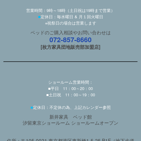
営業時間：9時～18時（土日祝は19時まで営業）
■
定休日：毎水曜日 & 月１回火曜日
※祝祭日の場合は営業します
ベッドのご購入相談やお問い合わせは
072-857-8660
[枚方家具団地販売部加盟店]
ショールーム営業時間：
■平日 11：00～20：00
■土日祝 11：00～19：00
■
定休日：不定休の為、上記カレンダー参照
新井家具 ベッド館
汐留東京ショールーム ショールームオープン
住所：〒105-0021 東京都港区東新橋1-5-25 B1F（地下歩道