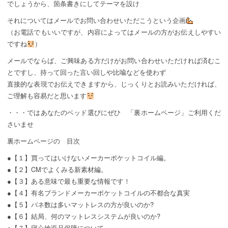
でしょうから、箇条書きにしてテーマを設け
それについてはメールでお問い合わせいただこうという企画
（お電話でもいいですが、内容によってはメールの方がお伝えしやすい
ですね
）
メールでならば、ご興味ある方だけがお問い合わせいただければ済むこ
とですし、持って回った言い回しや比喩などを使わず
直接的な表現でお伝えできますから、じっくりとお読みいただければ、
ご理解も容易だと思います
・・・ではあなたのベッド選びにぜひ 「裏ホームページ」ご利用くだ
さいませ
裏ホームページの 目次
●【１】買ってはいけないメーカーポケットコイル編。
●【２】CMでよくみる新素材編。
●【３】ある意味で最も重要な情報です！
●【４】有名ブランドメーカーポケットコイルの不都合な真実
●【５】バネ数は多いマットレスの方が良いのか?
●【６】結局、何のマットレスシステムが良いのか?
●【７】寝心地返品保障について