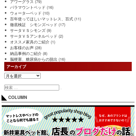
アワーグラス
(79)
パラマウントベッド
(16)
ウォータ―ベッド
(10)
百年使ってほしいマットレス、百式
(11)
徹底検証 シモンズべッド
(17)
サータＶＳシモンズ
(9)
サータＶＳアンネルベッド
(2)
オススメ家具のご紹介
(1)
お客様のお声
(28)
納品事例のご紹介
(8)
脳梗塞、糖尿病からの脱出
(16)
アーカイブ
COLUMN