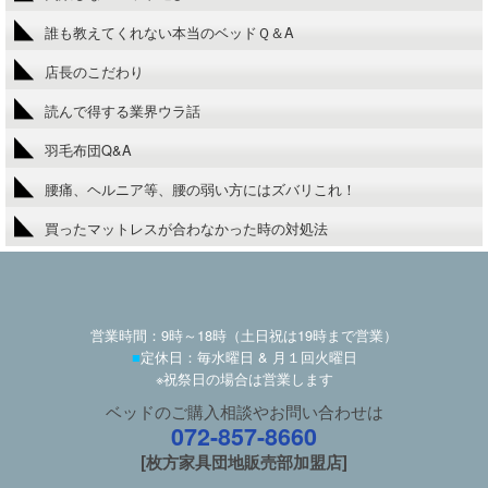
誰も教えてくれない本当のベッドＱ＆A
店長のこだわり
読んで得する業界ウラ話
羽毛布団Q&A
腰痛、ヘルニア等、腰の弱い方にはズバリこれ！
買ったマットレスが合わなかった時の対処法
営業時間：9時～18時（土日祝は19時まで営業）
■
定休日：毎水曜日 & 月１回火曜日
※祝祭日の場合は営業します
ベッドのご購入相談やお問い合わせは
072-857-8660
[枚方家具団地販売部加盟店]