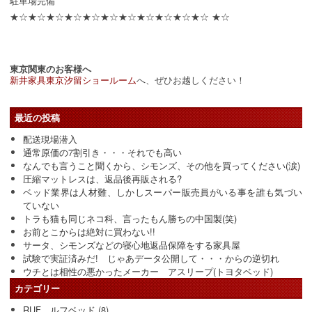
駐車場完備
★☆★☆★☆★☆★☆★☆★☆★☆★☆★☆★☆ ★☆
東京関東のお客様へ
新井家具東京汐留ショールーム
へ、ぜひお越しください！
最近の投稿
配送現場潜入
通常原価の7割引き・・・それでも高い
なんでも言うこと聞くから、シモンズ、その他を買ってください(涙)
圧縮マットレスは、返品後再販される?
ベッド業界は人材難、しかしスーパー販売員がいる事を誰も気づい
ていない
トラも猫も同じネコ科、言ったもん勝ちの中国製(笑)
お前とこからは絶対に買わない!!
サータ、シモンズなどの寝心地返品保障をする家具屋
試験で実証済みだ! じゃあデータ公開して・・・からの逆切れ
ウチとは相性の悪かったメーカー アスリープ(トヨタベッド)
カテゴリー
RUF ルフベッド
(8)