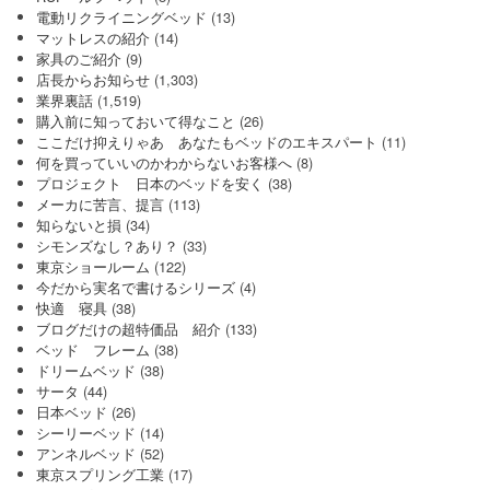
電動リクライニングベッド
(13)
マットレスの紹介
(14)
家具のご紹介
(9)
店長からお知らせ
(1,303)
業界裏話
(1,519)
購入前に知っておいて得なこと
(26)
ここだけ抑えりゃあ あなたもベッドのエキスパート
(11)
何を買っていいのかわからないお客様へ
(8)
プロジェクト 日本のベッドを安く
(38)
メーカに苦言、提言
(113)
知らないと損
(34)
シモンズなし？あり？
(33)
東京ショールーム
(122)
今だから実名で書けるシリーズ
(4)
快適 寝具
(38)
ブログだけの超特価品 紹介
(133)
ベッド フレーム
(38)
ドリームベッド
(38)
サータ
(44)
日本ベッド
(26)
シーリーベッド
(14)
アンネルベッド
(52)
東京スプリング工業
(17)