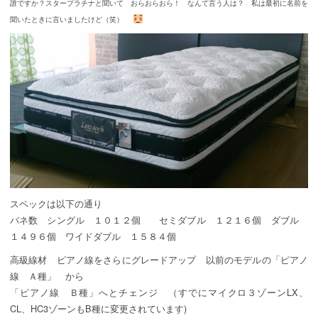
誰ですか？スタープラチナと聞いて おらおらおら！ なんて言う人は？ 私は最初に名前を
聞いたときに言いましたけど（笑）
スペックは以下の通り
バネ数 シングル １０１２個 セミダブル １２１６個 ダブル
１４９６個 ワイドダブル １５８４個
高級線材 ピアノ線をさらにグレードアップ 以前のモデルの「ピアノ
線 Ａ種」 から
「ピアノ線 Ｂ種」へとチェンジ （すでにマイクロ３ゾーンLX、
CL、HC3ゾーンもB種に変更されています)