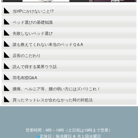
当HPにかけないこと!?
ベッド選びの基礎知識
失敗しないベッド選び
誰も教えてくれない本当のベッドＱ＆A
店長のこだわり
読んで得する業界ウラ話
羽毛布団Q&A
腰痛、ヘルニア等、腰の弱い方にはズバリこれ！
買ったマットレスが合わなかった時の対処法
営業時間：9時～18時（土日祝は19時まで営業）
■
定休日：毎水曜日 & 月１回火曜日