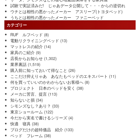
試験で実証済みだ! じゃあデータ公開して・・・からの逆切れ
ウチとは相性の悪かったメーカー アスリープ(トヨタベッド)
うちとは相性の悪かったメーカー ファニーベッド
カテゴリー
RUF ルフベッド
(8)
電動リクライニングベッド
(13)
マットレスの紹介
(14)
家具のご紹介
(9)
店長からお知らせ
(1,302)
業界裏話
(1,519)
購入前に知っておいて得なこと
(26)
ここだけ抑えりゃあ あなたもベッドのエキスパート
(11)
何を買っていいのかわからないお客様へ
(8)
プロジェクト 日本のベッドを安く
(38)
メーカに苦言、提言
(113)
知らないと損
(34)
シモンズなし？あり？
(33)
東京ショールーム
(122)
今だから実名で書けるシリーズ
(4)
快適 寝具
(38)
ブログだけの超特価品 紹介
(133)
ベッド フレーム
(38)