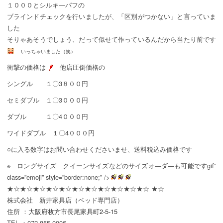
１０００とシルキ―パフの
ブラインドチェックを行いましたが、「区別がつかない」と言っていま
した
そりゃあそうでしょう、だって似せて作っているんだから当たり前です
いっちゃいました（笑）
衝撃の価格は
他店圧倒価格の
シングル １〇3８００円
セミダブル １〇3０００円
ダブル １〇4０００円
ワイドダブル １〇4０００円
○に入る数字はお問い合わせくださいませ、送料税込み価格です
※ ロングサイズ クイーンサイズなどのサイズオ―ダ―も可能ですgif”
class=”emoji” style=”border:none;” />
★☆★☆★☆★☆★☆★☆★☆★☆★☆★☆★☆ ★☆
株式会社 新井家具店（ベッド専門店）
住所 ：
大阪府枚方市長尾家具町2-5-15
TEL ：072-855-0006