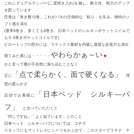
これにデュアルテンパー(二度焼き入れ)を施し、耐久性、靭力のアップ
を図っています
圧巻は「巻き数12巻」これがバネの圧倒的な「粘り」を生み、独特のソ
フト感を演出
(通常6巻き、多くても8巻き、日本ベッドのシルキ―ボケットコイルで
も６.5巻きポケットコイルです)
ピロートップの部分には、ラテックス素材を内蔵し適度な反発力も演出
やわらかぁ～い
寝てみた感じは・・・・・
かと言って腰が不自然に落ち込むことなく
「点で柔らかく、面で硬くなる」
正に
理
想の柔らかさ
「日本ベッド シルキ―パ
店頭でお客様に
フ」
と比べていただくと
「同じですね」「よく似ています」とのこと
日本ベッド シルキ―パフについては コチラ
スタッフにもマットレスにシーツをかぶせて、このスタープラチナ Ｐ