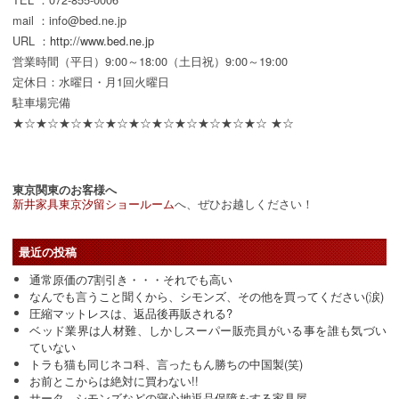
mail ：info@bed.ne.jp
URL ：
http://www.bed.ne.jp
営業時間（平日）9:00～18:00（土日祝）9:00～19:00
定休日：水曜日・月1回火曜日
駐車場完備
★☆★☆★☆★☆★☆★☆★☆★☆★☆★☆★☆ ★☆
東京関東のお客様へ
新井家具東京汐留ショールーム
へ、ぜひお越しください！
最近の投稿
通常原価の7割引き・・・それでも高い
なんでも言うこと聞くから、シモンズ、その他を買ってください(涙)
圧縮マットレスは、返品後再販される?
ベッド業界は人材難、しかしスーパー販売員がいる事を誰も気づい
ていない
トラも猫も同じネコ科、言ったもん勝ちの中国製(笑)
お前とこからは絶対に買わない!!
サータ、シモンズなどの寝心地返品保障をする家具屋