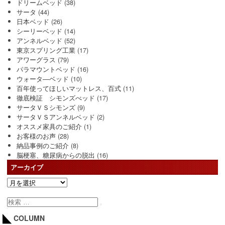
ドリームベッド
(38)
サータ
(44)
日本ベッド
(26)
シーリーベッド
(14)
アンネルベッド
(52)
東京スプリング工業
(17)
アワーグラス
(79)
パラマウントベッド
(16)
ウォータ―ベッド
(10)
百年使ってほしいマットレス、百式
(11)
徹底検証 シモンズべッド
(17)
サータＶＳシモンズ
(9)
サータＶＳアンネルベッド
(2)
オススメ家具のご紹介
(1)
お客様のお声
(28)
納品事例のご紹介
(8)
脳梗塞、糖尿病からの脱出
(16)
アーカイブ
COLUMN