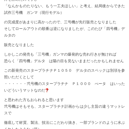
「なんかものたりない、もう一工夫ほしい」と考え、結局後からできた
試作三号機 ガンマ（現行モデル）
の完成度があまりに高かったので、三号機が先行販売となりました
そしてロールアウトの順番は逆になりましたが、このたび「四号機」デ
ルタの
販売となりました
しかしこの発売も「三号機」ガンマの爆発的な売れ行きが無ければ
恐らく「四号機」デルタ は陽の目を見ないままだったかもしれません
この新発売のスタープラチナＰ１０５０ デルタのスペックは別項を参
照いただくとして
・・・・・・弐号機のスタープラチナ Ｐ１０００ べータ はいった
いどういうマットなのだ
と思われた方もおられると思います
弐号機はそもそも、スタープラチナ計画からは少し主旨の違うマットレ
スで
徹底して材質、製法、技法にこだわり抜き、一部ブランドのように水ぶ
くれしたような（笑）