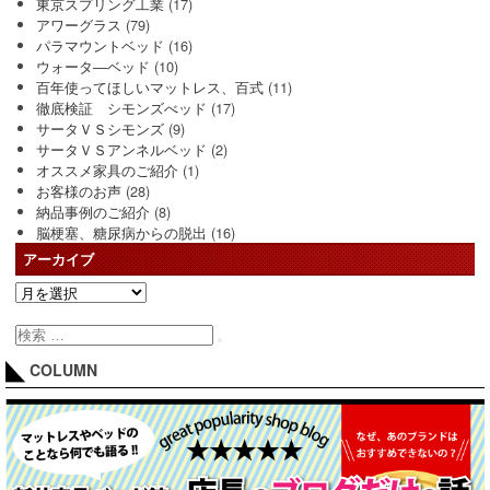
東京スプリング工業
(17)
アワーグラス
(79)
パラマウントベッド
(16)
ウォータ―ベッド
(10)
百年使ってほしいマットレス、百式
(11)
徹底検証 シモンズべッド
(17)
サータＶＳシモンズ
(9)
サータＶＳアンネルベッド
(2)
オススメ家具のご紹介
(1)
お客様のお声
(28)
納品事例のご紹介
(8)
脳梗塞、糖尿病からの脱出
(16)
アーカイブ
COLUMN