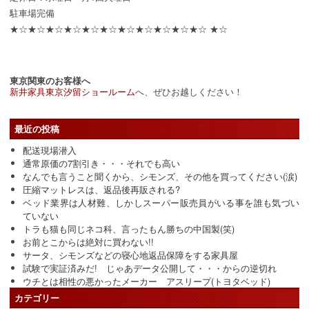
駐車場完備
★☆★☆★☆★☆★☆★☆★☆★☆★☆★☆★☆ ★☆
東京関東のお客様へ
新井家具東京汐留ショールーム
へ、ぜひお越しください！
最近の投稿
配送現場潜入
通常原価の7割引き・・・それでも高い
なんでも言うこと聞くから、シモンズ、その他を買ってください(涙)
圧縮マットレスは、返品後再販される?
ベッド業界は人材難、しかしスーパー販売員がいる事を誰も気づい
ていない
トラも猫も同じネコ科、言ったもん勝ちの中国製(笑)
お前とこからは絶対に買わない!!
サータ、シモンズなどの寝心地返品保障をする家具屋
試験で実証済みだ! じゃあデータ公開して・・・からの逆切れ
ウチとは相性の悪かったメーカー アスリープ(トヨタベッド)
カテゴリー