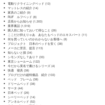
電動リクライニングベッド
(13)
マットレスの紹介
(14)
家具のご紹介
(9)
RUF ルフベッド
(8)
店長からお知らせ
(1,303)
業界裏話
(1,519)
購入前に知っておいて得なこと
(26)
ここだけ抑えりゃあ あなたもベッドのエキスパート
(11)
何を買っていいのかわからないお客様へ
(8)
プロジェクト 日本のベッドを安く
(38)
メーカに苦言、提言
(113)
知らないと損
(34)
シモンズなし？あり？
(33)
東京ショールーム
(122)
今だから実名で書けるシリーズ
(4)
快適 寝具
(38)
ブログだけの超特価品 紹介
(133)
ベッド フレーム
(38)
ドリームベッド
(38)
サータ
(44)
日本ベッド
(26)
シーリーベッド
(14)
アンネルベッド
(52)