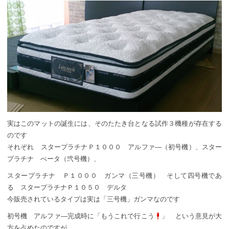
実はこのマットの誕生には、そのたたき台となる試作３機種が存在する
のです
それぞれ スタープラチナＰ１０００ アルファ―（初号機）、スター
プラチナ べータ（弐号機）、
スタープラチナ Ｐ１０００ ガンマ（三号機） そして四号機であ
る スタープラチナＰ１０５０ デルタ
今販売されているタイプは実は「三号機」ガンマなのです
初号機 アルファ―完成時に「もうこれで行こう
」 という意見が大
方を占めたのですが