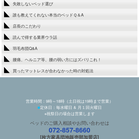
失敗しないベッド選び
誰も教えてくれない本当のベッドＱ＆A
店長のこだわり
読んで得する業界ウラ話
羽毛布団Q&A
腰痛、ヘルニア等、腰の弱い方にはズバリこれ！
買ったマットレスが合わなかった時の対処法
営業時間：9時～18時（土日祝は19時まで営業）
■
定休日：毎水曜日 & 月１回火曜日
※祝祭日の場合は営業します
ベッドのご購入相談やお問い合わせは
072-857-8660
[枚方家具団地販売部加盟店]