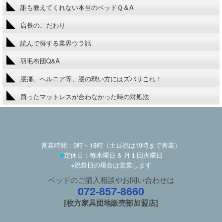
誰も教えてくれない本当のベッドＱ＆A
店長のこだわり
読んで得する業界ウラ話
羽毛布団Q&A
腰痛、ヘルニア等、腰の弱い方にはズバリこれ！
買ったマットレスが合わなかった時の対処法
営業時間：9時～18時（土日祝は19時まで営業）
■
定休日：毎水曜日 & 月１回火曜日
※祝祭日の場合は営業します
ベッドのご購入相談やお問い合わせは
072-857-8660
[枚方家具団地販売部加盟店]