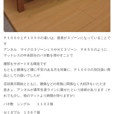
Ｐ１０００とＰ１０５０の違いは、後者が３ゾーンになっていることで
す
アンネル マイクロ３ゾーンＬＸやＨＣ３ゾーン Ｐ６５０のように、
マットレスの中央部分のバネ数を増やすことで
腰部をサポートする構造です
もともと腰痛など腰に不安のある方を対象に、Ｐ１０００の別注扱い商
品としての扱いでしたが
店頭展示開始とともに、腰痛などの有無に関係なく大好評をいただき
急きょ、アンネルが通常生産ラインに載せたという経緯があります（そ
れでも少し、他のマットより納期が掛りますが）
バネ数 シングル １１０２個
セミダブル １３６７個