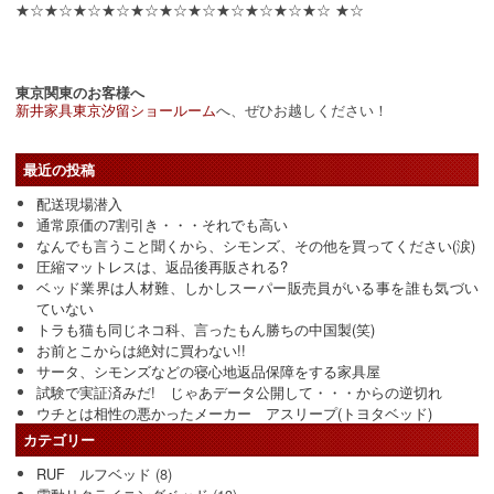
★☆★☆★☆★☆★☆★☆★☆★☆★☆★☆★☆ ★☆
東京関東のお客様へ
新井家具東京汐留ショールーム
へ、ぜひお越しください！
最近の投稿
配送現場潜入
通常原価の7割引き・・・それでも高い
なんでも言うこと聞くから、シモンズ、その他を買ってください(涙)
圧縮マットレスは、返品後再販される?
ベッド業界は人材難、しかしスーパー販売員がいる事を誰も気づい
ていない
トラも猫も同じネコ科、言ったもん勝ちの中国製(笑)
お前とこからは絶対に買わない!!
サータ、シモンズなどの寝心地返品保障をする家具屋
試験で実証済みだ! じゃあデータ公開して・・・からの逆切れ
ウチとは相性の悪かったメーカー アスリープ(トヨタベッド)
カテゴリー
RUF ルフベッド
(8)