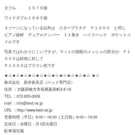
ダブル １５７９個
ワイドダブル１６８５個
３ゾーンになっている以外は スタープラチナ Ｐ１０００ と同じ
ピアノ線材 デュアルテンパー １１巻き ハイスペック ポケットコ
イルです
写真ではわかりにくいですが、マットの側面のメッシュの部分が、Ｐ１
０００は紺色に対して
Ｐ１０５０はブラウン色です
★☆★☆★☆★☆★☆★☆★☆★☆★☆★☆★☆ ★☆
株式会社 新井家具店（ベッド専門店）
住所 ：
大阪府枚方市長尾家具町2-5-15
TEL ：072-855-0006
mail ：info@bed.ne.jp
URL ：
http://www.bed.ne.jp
営業時間（平日）9:00～18:00（土日祝）9:00～19:00
定休日：水曜日・月1回火曜日
駐車場完備