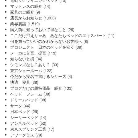
電動リクライニングベッド
(13)
マットレスの紹介
(14)
家具のご紹介
(9)
店長からお知らせ
(1,303)
業界裏話
(1,519)
購入前に知っておいて得なこと
(26)
ここだけ抑えりゃあ あなたもベッドのエキスパート
(11)
何を買っていいのかわからないお客様へ
(8)
プロジェクト 日本のベッドを安く
(38)
メーカに苦言、提言
(113)
知らないと損
(34)
シモンズなし？あり？
(33)
東京ショールーム
(122)
今だから実名で書けるシリーズ
(4)
快適 寝具
(38)
ブログだけの超特価品 紹介
(133)
ベッド フレーム
(38)
ドリームベッド
(38)
サータ
(44)
日本ベッド
(26)
シーリーベッド
(14)
アンネルベッド
(52)
東京スプリング工業
(17)
アワーグラス
(79)