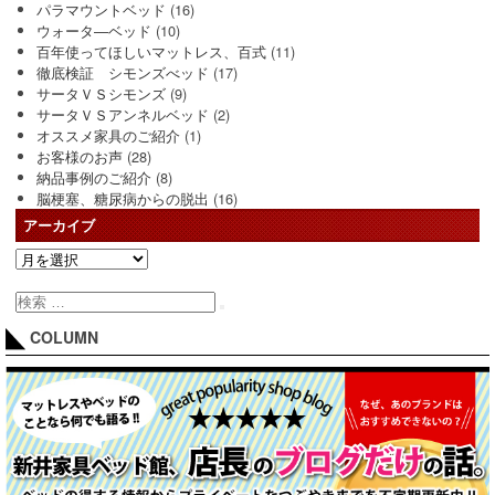
パラマウントベッド
(16)
ウォータ―ベッド
(10)
百年使ってほしいマットレス、百式
(11)
徹底検証 シモンズべッド
(17)
サータＶＳシモンズ
(9)
サータＶＳアンネルベッド
(2)
オススメ家具のご紹介
(1)
お客様のお声
(28)
納品事例のご紹介
(8)
脳梗塞、糖尿病からの脱出
(16)
アーカイブ
COLUMN