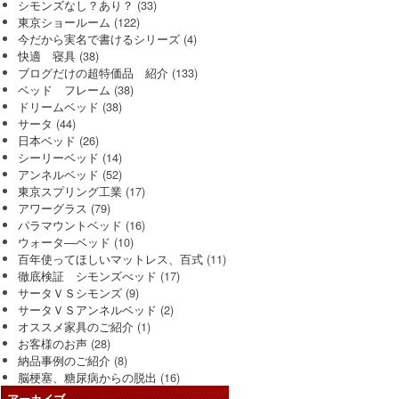
シモンズなし？あり？
(33)
東京ショールーム
(122)
今だから実名で書けるシリーズ
(4)
快適 寝具
(38)
ブログだけの超特価品 紹介
(133)
ベッド フレーム
(38)
ドリームベッド
(38)
サータ
(44)
日本ベッド
(26)
シーリーベッド
(14)
アンネルベッド
(52)
東京スプリング工業
(17)
アワーグラス
(79)
パラマウントベッド
(16)
ウォータ―ベッド
(10)
百年使ってほしいマットレス、百式
(11)
徹底検証 シモンズべッド
(17)
サータＶＳシモンズ
(9)
サータＶＳアンネルベッド
(2)
オススメ家具のご紹介
(1)
お客様のお声
(28)
納品事例のご紹介
(8)
脳梗塞、糖尿病からの脱出
(16)
アーカイブ