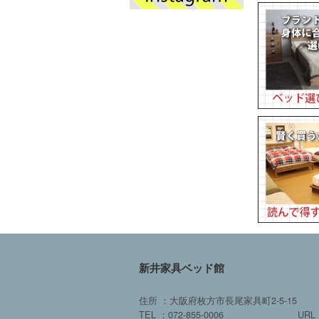
新井家具ベッド館
住所 ：大阪府枚方市長尾家具町2-5-15
TEL ：072-855-0006
URL 