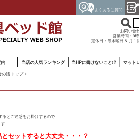
よくあるご質問
お問い合わせ専
営業時間：9時
定休日：毎水曜日 & 月１
案内
当店の人気ランキング
当HPに書けないこと!?
マット
けの話 トップ
す
するとご迷惑をお掛けするので
ます
とセットすると大丈夫・・・？