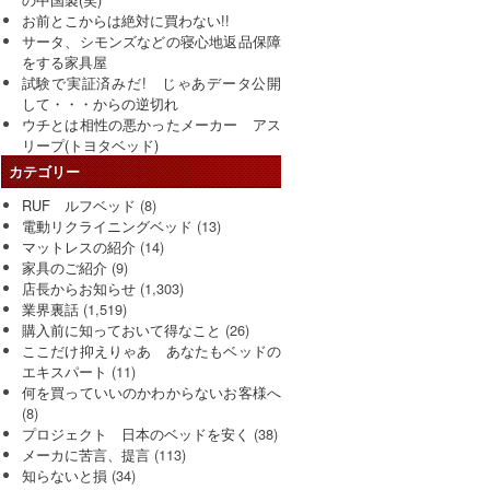
お前とこからは絶対に買わない!!
サータ、シモンズなどの寝心地返品保障
をする家具屋
試験で実証済みだ! じゃあデータ公開
して・・・からの逆切れ
ウチとは相性の悪かったメーカー アス
リープ(トヨタベッド)
カテゴリー
RUF ルフベッド
(8)
電動リクライニングベッド
(13)
マットレスの紹介
(14)
家具のご紹介
(9)
店長からお知らせ
(1,303)
業界裏話
(1,519)
購入前に知っておいて得なこと
(26)
ここだけ抑えりゃあ あなたもベッドの
エキスパート
(11)
何を買っていいのかわからないお客様へ
(8)
プロジェクト 日本のベッドを安く
(38)
メーカに苦言、提言
(113)
知らないと損
(34)