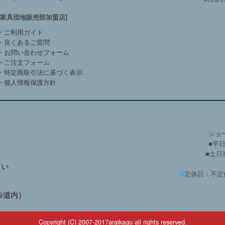
方家具団地販売部加盟店]
・ご利用ガイド
・良くあるご質問
・お問い合わせフォーム
・ご注文フォーム
・特定商取引法に基づく表示
・個人情報保護方針
ショ
■平日
■土日祝
さい
■
定休日：不定
歩道内）
Copyright (C) 2007-2017araikagu all rights reserved.