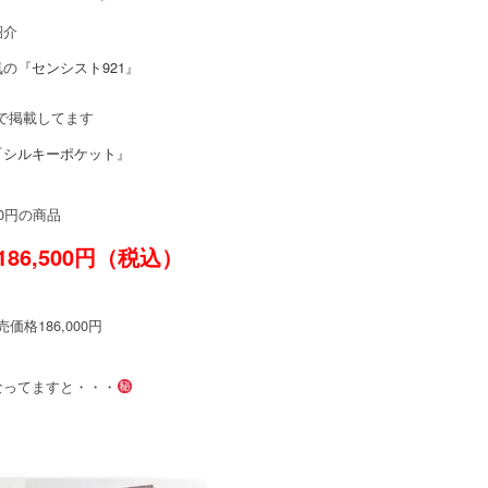
紹介
気の『
センシスト921
』
円で掲載してます
『
シルキーポケット
』
00円の商品
6,500円（税込）
格186,000円
なってますと・・・