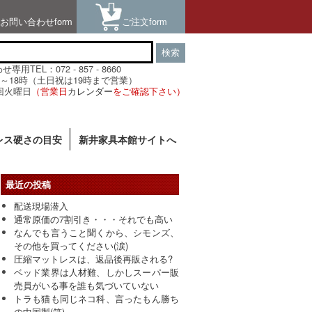
お問い合わせform
ご注文form
検索
用TEL：072 - 857 - 8660
～18時（土日祝は19時まで営業）
回火曜日
（営業日
カレンダー
をご確認下さい）
レス硬さの目安
新井家具本館サイトへ
最近の投稿
配送現場潜入
通常原価の7割引き・・・それでも高い
なんでも言うこと聞くから、シモンズ、
その他を買ってください(涙)
圧縮マットレスは、返品後再販される?
ベッド業界は人材難、しかしスーパー販
売員がいる事を誰も気づいていない
トラも猫も同じネコ科、言ったもん勝ち
の中国製(笑)