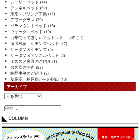
シーリーベッド
(14)
アンネルベッド
(52)
東京スプリング工業
(17)
アワーグラス
(79)
パラマウントベッド
(16)
ウォータ―ベッド
(10)
百年使ってほしいマットレス、百式
(11)
徹底検証 シモンズべッド
(17)
サータＶＳシモンズ
(9)
サータＶＳアンネルベッド
(2)
オススメ家具のご紹介
(1)
お客様のお声
(28)
納品事例のご紹介
(8)
脳梗塞、糖尿病からの脱出
(16)
アーカイブ
COLUMN