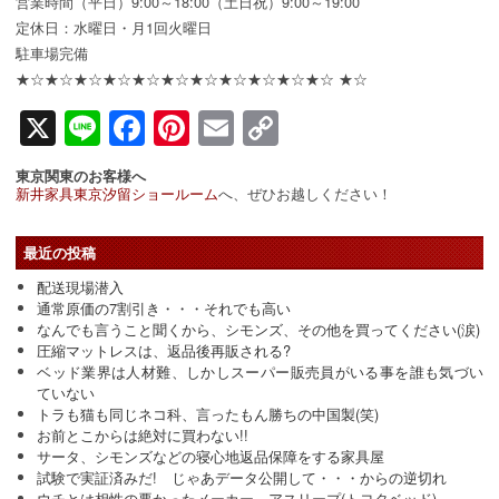
営業時間（平日）9:00～18:00（土日祝）9:00～19:00
定休日：水曜日・月1回火曜日
駐車場完備
★☆★☆★☆★☆★☆★☆★☆★☆★☆★☆★☆ ★☆
X
Line
Facebook
Pinterest
Email
Copy
Link
東京関東のお客様へ
新井家具東京汐留ショールーム
へ、ぜひお越しください！
最近の投稿
配送現場潜入
通常原価の7割引き・・・それでも高い
なんでも言うこと聞くから、シモンズ、その他を買ってください(涙)
圧縮マットレスは、返品後再販される?
ベッド業界は人材難、しかしスーパー販売員がいる事を誰も気づい
ていない
トラも猫も同じネコ科、言ったもん勝ちの中国製(笑)
お前とこからは絶対に買わない!!
サータ、シモンズなどの寝心地返品保障をする家具屋
試験で実証済みだ! じゃあデータ公開して・・・からの逆切れ
ウチとは相性の悪かったメーカー アスリープ(トヨタベッド)