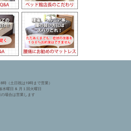
18時（土日祝は19時まで営業）
毎水曜日 & 月１回火曜日
日の場合は営業します