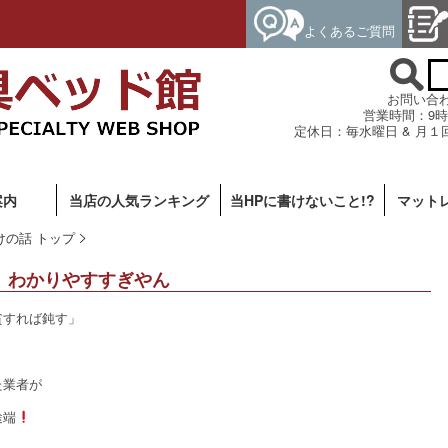
よくあるご質問
お問い合わせ専
営業時間：9時
定休日：毎水曜日 & 月１
案内
当店の人気ランキング
当HPに書けないこと!?
マット
けの話 トップ
、わかりやすすぎやん
貧すれば鈍す」
た業者が
途端