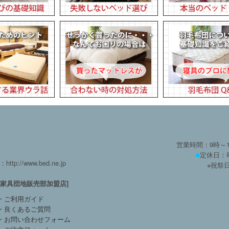
営業時間：9時～
■
定休日：
：http://www.bed.ne.jp
※祝祭
方家具団地販売部加盟店]
・ご利用ガイド
・良くあるご質問
・お問い合わせフォーム