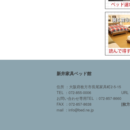
新井家具ベッド館
住所 ：大阪府枚方市長尾家具町2-5-15
TEL ：072-855-0006
URL 
お問い合わせ専用TEL ：072-857-8660
FAX ：072-857-8638
[枚
mail ：info@bed.ne.jp