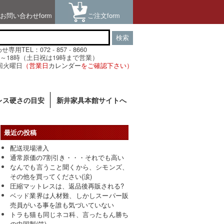
お問い合わせform
ご注文form
検索
用TEL：072 - 857 - 8660
～18時（土日祝は19時まで営業）
回火曜日
（営業日
カレンダー
をご確認下さい）
レス硬さの目安
新井家具本館サイトへ
最近の投稿
配送現場潜入
通常原価の7割引き・・・それでも高い
なんでも言うこと聞くから、シモンズ、
その他を買ってください(涙)
圧縮マットレスは、返品後再販される?
ベッド業界は人材難、しかしスーパー販
売員がいる事を誰も気づいていない
トラも猫も同じネコ科、言ったもん勝ち
の中国製(笑)