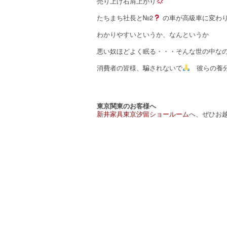
売り上げ右肩上がり
たちまち社長と№2
の車が高級車に変わ
わかりやすいというか、なんというか
悪い奴ほどよく眠る・・・そんな世の中な
消費者の皆様、騙されないで
彼らの養分
東京関東のお客様へ
新井家具東京汐留ショールーム
へ、ぜひお