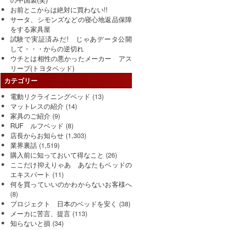
お前とこからは絶対に買わない!!
サータ、シモンズなどの寝心地返品保障
をする家具屋
試験で実証済みだ! じゃあデータ公開
して・・・からの逆切れ
ウチとは相性の悪かったメーカー アス
リープ(トヨタベッド)
カテゴリー
電動リクライニングベッド
(13)
マットレスの紹介
(14)
家具のご紹介
(9)
RUF ルフベッド
(8)
店長からお知らせ
(1,303)
業界裏話
(1,519)
購入前に知っておいて得なこと
(26)
ここだけ抑えりゃあ あなたもベッドの
エキスパート
(11)
何を買っていいのかわからないお客様へ
(8)
プロジェクト 日本のベッドを安く
(38)
メーカに苦言、提言
(113)
知らないと損
(34)