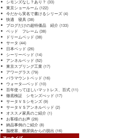
シモンズなし？あり？
(33)
東京ショールーム
(122)
今だから実名で書けるシリーズ
(4)
快適 寝具
(38)
ブログだけの超特価品 紹介
(133)
ベッド フレーム
(38)
ドリームベッド
(38)
サータ
(44)
日本ベッド
(26)
シーリーベッド
(14)
アンネルベッド
(52)
東京スプリング工業
(17)
アワーグラス
(79)
パラマウントベッド
(16)
ウォータ―ベッド
(10)
百年使ってほしいマットレス、百式
(11)
徹底検証 シモンズべッド
(17)
サータＶＳシモンズ
(9)
サータＶＳアンネルベッド
(2)
オススメ家具のご紹介
(1)
お客様のお声
(28)
納品事例のご紹介
(8)
脳梗塞、糖尿病からの脱出
(16)
アーカイブ