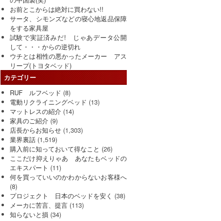
お前とこからは絶対に買わない!!
サータ、シモンズなどの寝心地返品保障
をする家具屋
試験で実証済みだ! じゃあデータ公開
して・・・からの逆切れ
ウチとは相性の悪かったメーカー アス
リープ(トヨタベッド)
カテゴリー
RUF ルフベッド
(8)
電動リクライニングベッド
(13)
マットレスの紹介
(14)
家具のご紹介
(9)
店長からお知らせ
(1,303)
業界裏話
(1,519)
購入前に知っておいて得なこと
(26)
ここだけ抑えりゃあ あなたもベッドの
エキスパート
(11)
何を買っていいのかわからないお客様へ
(8)
プロジェクト 日本のベッドを安く
(38)
メーカに苦言、提言
(113)
知らないと損
(34)