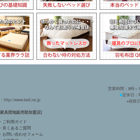
営業時間：9時～
■
定休日：
：http://www.bed.ne.jp
※祝祭
方家具団地販売部加盟店]
・ご利用ガイド
・良くあるご質問
・お問い合わせフォーム