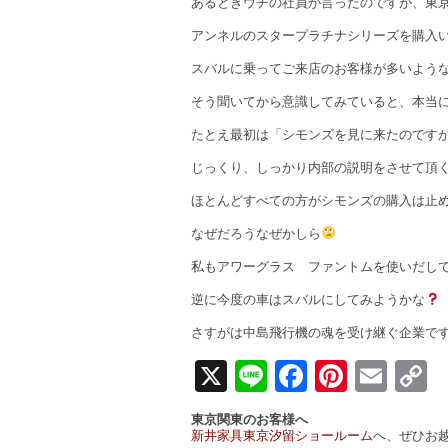
あるときウチの社員が言ったのですが、東
アンネルのスタープラチナシリーズを購入
スバルに乗ってご来店のお客様が多いよう
そう聞いてから意識してみていると、本当
たとえ最初は「シモンズを見に来たのです
じっくり、しっかり内部の説明をさせて頂く
ほとんどすべての方がシモンズの購入は止
なぜだろうなぜかしら
私もアワーグラス ファントムを使いだし
逆に今度の車はスバルにしてみようかな
さすがは中島飛行機の魂を受け継ぐ企業で
X
Line
Facebook
Pintere
Ema
C
L
東京関東のお客様へ
新井家具東京汐留ショールーム
へ、ぜひお