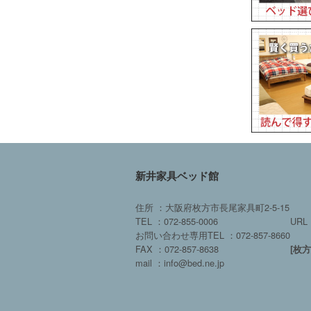
新井家具ベッド館
住所 ：大阪府枚方市長尾家具町2-5-15
TEL ：072-855-0006
URL 
お問い合わせ専用TEL ：072-857-8660
FAX ：072-857-8638
[枚
mail ：info@bed.ne.jp