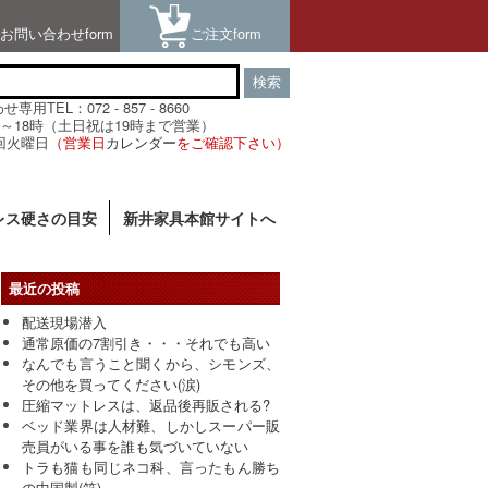
お問い合わせform
ご注文form
検索
用TEL：072 - 857 - 8660
～18時（土日祝は19時まで営業）
回火曜日
（営業日
カレンダー
をご確認下さい）
レス硬さの目安
新井家具本館サイトへ
最近の投稿
配送現場潜入
通常原価の7割引き・・・それでも高い
なんでも言うこと聞くから、シモンズ、
その他を買ってください(涙)
圧縮マットレスは、返品後再販される?
ベッド業界は人材難、しかしスーパー販
売員がいる事を誰も気づいていない
トラも猫も同じネコ科、言ったもん勝ち
の中国製(笑)