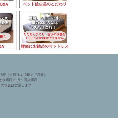
18時（土日祝は19時まで営業）
毎水曜日 & 月１回火曜日
日の場合は営業します