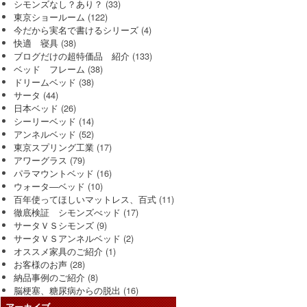
シモンズなし？あり？
(33)
東京ショールーム
(122)
今だから実名で書けるシリーズ
(4)
快適 寝具
(38)
ブログだけの超特価品 紹介
(133)
ベッド フレーム
(38)
ドリームベッド
(38)
サータ
(44)
日本ベッド
(26)
シーリーベッド
(14)
アンネルベッド
(52)
東京スプリング工業
(17)
アワーグラス
(79)
パラマウントベッド
(16)
ウォータ―ベッド
(10)
百年使ってほしいマットレス、百式
(11)
徹底検証 シモンズべッド
(17)
サータＶＳシモンズ
(9)
サータＶＳアンネルベッド
(2)
オススメ家具のご紹介
(1)
お客様のお声
(28)
納品事例のご紹介
(8)
脳梗塞、糖尿病からの脱出
(16)
アーカイブ