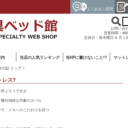
よくあるご質問
お問い合わせ専
営業時間：9時
定休日：毎水曜日 & 月１
案内
当店の人気ランキング
当HPに書けないこと!?
マット
けの話 トップ
トレス?
と呼ぶそうですが
、幾分地味な印象のスバル
群で、メカへのこだわりを持つ